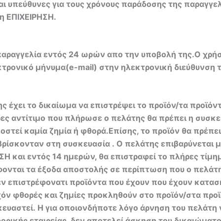
αι υπεύθυνες για τους χρόνους παράδοσης της παραγγελ
 η ΕΠΙΧΕΙΡΗΣΗ.
 παραγγελία εντός 24 ωρών απο την υποβολή της.Ο χρή
εκτρονικό μήνυμα(e-mail) στην ηλεκτρονική διεύθυνση 
ς έχει το δικαίωμα να επιστρέψει το προϊόν/τα προϊόν
ς αντίτιμο που πλήρωσε ο πελάτης θα πρέπει η συσκευ
οστεί καμία ζημία ή φθορά.Επίσης, το προϊόν θα πρέπει 
ρίσκονταν στη συσκευασία . Ο πελάτης επιβαρύνεται 
 και εντός 14 ημερών, θα επιστραφεί το πλήρες τίμημ
ονται τα έξοδα αποστολής σε περίπτωση που ο πελάτης
εν επιστρέφονατι προϊόντα που έχουν που έχουν κατασ
χόν φθορές και ζημίες προκληθούν στο προϊόν/στα προ
σκευαστεί. Η για οποιονδήποτε λόγο άρνηση του πελάτη
φορικής εταιρείας, δεν αποτελεί άσκηση του δικαιώματ