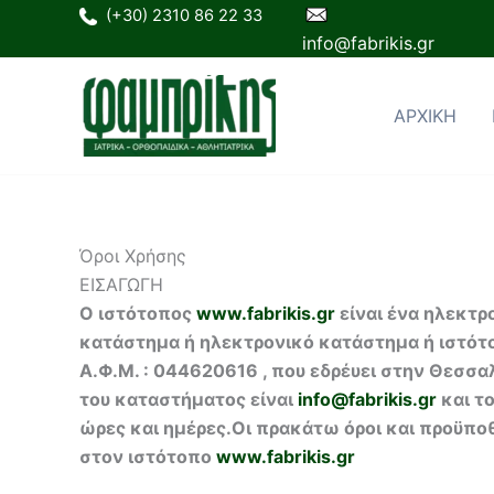
στο
Μετάβαση
(+30) 2310 86 22 33
περιεχόμενο
στο
info@fabrikis.gr
περιεχόμενο
ΑΡΧΙΚΗ
Όροι Χρήσης
ΕΙΣΑΓΩΓΗ
Ο ιστότοπος
www.fabrikis.gr
είναι ένα ηλεκτρ
κατάστημα ή ηλεκτρονικό κατάστημα ή ιστότο
Α.Φ.Μ. : 044620616 , που εδρέυει στην Θεσσ
του καταστήματος είναι
info@fabrikis.gr
και τ
ώρες και ημέρες.Οι πρακάτω όροι και προϋπο
στον ιστότοπο
www.fabrikis.gr