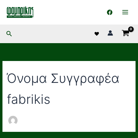
στο
Μετάβαση
περιεχόμενο
στο
περιεχόμενο
Αναζήτηση
Όνομα Συγγραφέα
fabrikis