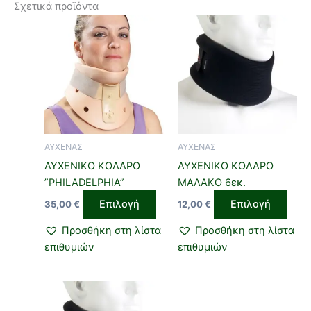
Σχετικά προϊόντα
Αυτό
Αυτό
το
το
προϊόν
προϊ
έχει
έχει
πολλαπλές
πολλ
παραλλαγές.
παρα
Οι
Οι
επιλογές
επιλ
ΑΥΧΕΝΑΣ
ΑΥΧΕΝΑΣ
μπορούν
μπορ
ΑΥΧΕΝΙΚΟ ΚΟΛΑΡΟ
ΑΥΧΕΝΙΚΟ ΚΟΛΑΡΟ
να
να
”PHILADELPHIA”
ΜΑΛΑΚΟ 6εκ.
επιλεγούν
επιλ
Επιλογή
Επιλογή
35,00
€
12,00
€
στη
στη
σελίδα
σελί
Προσθήκη στη λίστα
Προσθήκη στη λίστα
του
του
επιθυμιών
επιθυμιών
προϊόντος
προϊ
Αυτό
το