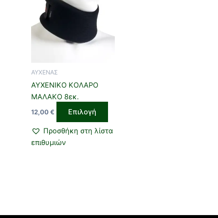
προϊόν
έχει
πολλαπλές
παραλλαγές.
Οι
επιλογές
ΑΥΧΕΝΑΣ
μπορούν
ΑΥΧΕΝΙΚΟ ΚΟΛΑΡΟ
να
ΜΑΛΑΚΟ 8εκ.
επιλεγούν
Επιλογή
12,00
€
στη
σελίδα
Προσθήκη στη λίστα
του
επιθυμιών
προϊόντος