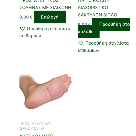
ΠΡΟΣΤΑΤΕΥΤΙΚΟΣ
ΓΙΑ ΤΟ ΚΟΤΣΙ –
στη
ΣΩΛΗΝΑΣ ΜΕ ΣΙΛΙΚΟΝΗ
ΔΙΑΧΩΡΙΣΤΙΚΟ
σελίδα
ΔΑΚΤΥΛΩΝ ΔΙΠΛΟ
Επιλογή
9,00
€
του
Προσθήκη στο
6,00
€
προϊόντος
Προσθήκη στη λίστα
καλάθι
επιθυμιών
Προσθήκη στη λίστα
επιθυμιών
ΠΡΟΣΤΑΤΕΥΤΙΚΑ-
ΔΙΑΧΩΡΙΣΤΙΚΑ