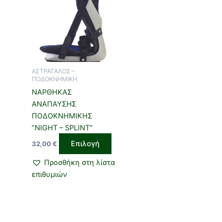
προϊόν
έχει
πολλαπλές
παραλλαγές.
Οι
επιλογές
ΑΣΤΡΑΓΑΛΟΣ –
μπορούν
ΠΟΔΟΚΝΗΜΙΚΗ
να
ΝΑΡΘΗΚΑΣ
επιλεγούν
ΑΝΑΠΑΥΣΗΣ
στη
ΠΟΔΟΚΝΗΜΙΚΗΣ
σελίδα
”NIGHT – SPLINT”
του
Επιλογή
32,00
€
προϊόντος
Προσθήκη στη λίστα
επιθυμιών