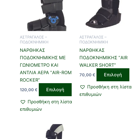
έχει
έχει
πολλαπλές
πολ
παραλλαγές.
παρ
Οι
Οι
επιλογές
επιλ
ΑΣΤΡΑΓΑΛΟΣ –
ΑΣΤΡΑΓΑΛΟΣ –
μπορούν
μπο
ΠΟΔΟΚΝΗΜΙΚΗ
ΠΟΔΟΚΝΗΜΙΚΗ
να
να
ΝΑΡΘΗΚΑΣ
ΝΑΡΘΗΚΑΣ
επιλεγούν
επιλ
ΠΟΔΟΚΝΗΜΙΚΗΣ ΜΕ
ΠΟΔΟΚΝΗΜΙΚΗΣ ”AIR
στη
στη
ΓΩΝΙΟΜΕΤΡΟ ΚΑΙ
WALKER SHORT”
σελίδα
σελί
ΑΝΤΛΙΑ ΑΕΡΑ ”AIR-ROM
Επιλογή
70,00
€
του
του
ROCKER”
προϊόντος
προϊ
Προσθήκη στη λίστα
Επιλογή
120,00
€
επιθυμιών
Προσθήκη στη λίστα
επιθυμιών
Αυτό
το