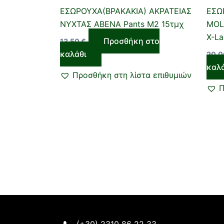
ΕΣΩΡΟΥΧΑ(ΒΡΑΚΑΚΙΑ) ΑΚΡΑΤΕΙΑΣ
ΕΣΩ
ΝΥΧΤΑΣ ABENA Pants M2 15τμχ
MOL
X-La
Προσθήκη στο
13,50
€
καλάθι
20,
καλ
Προσθήκη στη λίστα επιθυμιών
Π