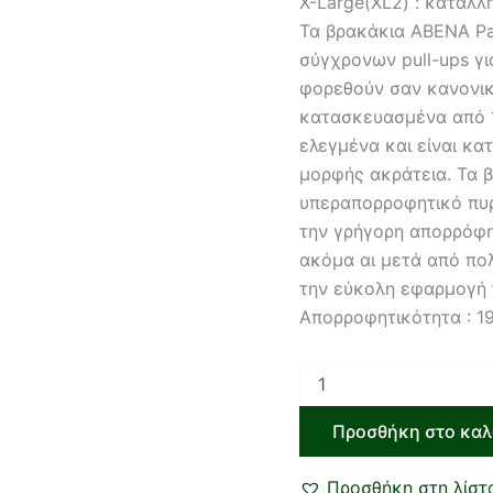
X-Large(XL2) : κατάλλ
Τα βρακάκια ABENA Pa
σύγχρονων pull-ups γι
φορεθούν σαν κανονικ
κατασκευασμένα από 1
ελεγμένα και είναι κα
μορφής ακράτεια. Τα 
υπεραπορροφητικό πυρ
την γρήγορη απορρόφ
ακόμα αι μετά από πολ
την εύκολη εφαρμογή τ
Απορροφητικότητα : 1
Προσθήκη στο καλ
Προσθήκη στη λίστ