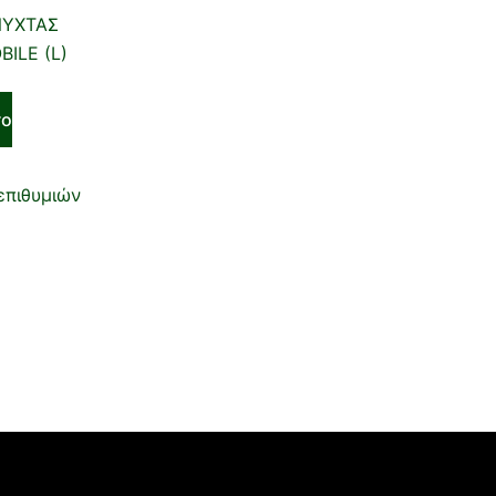
ΝΥΧΤΑΣ
ILE (L)
το
επιθυμιών