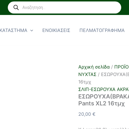
ΕΣΩΡΟΥΧΑ(ΒΡΑΚΑΚΙΑ)
Products
ΑΚΡΑΤΕΙΑΣ
search
ΝΥΧΤΑΣ
ABENA
Pants
ΚΑΤΑΣΤΗΜΑ
ΕΝΟΙΚΙΑΣΕΙΣ
ΠΕΛΜΑΤΟΓΡΑΦΗΜΑ
XL2
16τμχ
ποσότητα
Αρχική σελίδα
/
ΠΡΟΪΟ
ΝΥΧΤΑΣ
/ ΕΣΩΡΟΥΧΑ(Β
16τμχ
ΣΛΙΠ-ΕΣΩΡΟΥΧΑ ΑΚΡΑ
ΕΣΩΡΟΥΧΑ(ΒΡΑΚΑ
Pants XL2 16τμχ
20,00
€