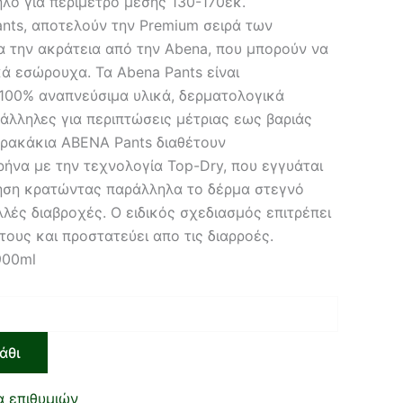
ηλο για περίμετρο μέσης 130-170εκ.
nts, αποτελούν την Premium σειρά των
α την ακράτεια από την Abena, που μπορούν να
ά εσώρουχα. Τα Abena Pants είναι
00% αναπνεύσιμα υλικά, δερματολογικά
τάλληλες για περιπτώσεις μέτριας εως βαριάς
βρακάκια ABENA Pants διαθέτουν
ήνα με την τεχνολογία Top-Dry, που εγγυάται
ηση κρατώντας παράλληλα το δέρμα στεγνό
λές διαβροχές. Ο ειδικός σχεδιασμός επιτρέπει
ους και προστατεύει απο τις διαρροές.
900ml
άθι
α επιθυμιών