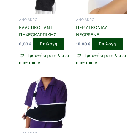
παραλλαγές.
παρα
Οι
Οι
επιλογές
επιλ
ΑΝΩ ΑΚΡΟ
ΑΝΩ ΑΚΡΟ
μπορούν
μπο
ΕΛΑΣΤΙΚΟ ΓΑΝΤΙ
ΠΕΡΙΑΓΚΩΝΙΔΑ
να
να
ΠΗΧΕΟΚΑΡΠΙΚΗΣ
NEOPRENE
επιλεγούν
επιλ
Επιλογή
Επιλογή
6,00
€
18,00
€
στη
στη
σελίδα
σελί
Προσθήκη στη λίστα
Προσθήκη στη λίστα
του
του
επιθυμιών
επιθυμιών
προϊόντος
προϊ