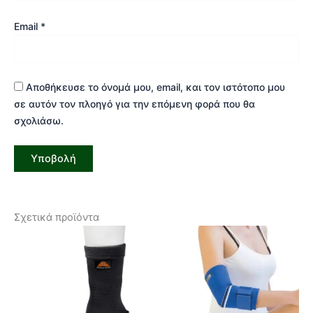
Email
*
Αποθήκευσε το όνομά μου, email, και τον ιστότοπο μου
σε αυτόν τον πλοηγό για την επόμενη φορά που θα
σχολιάσω.
Σχετικά προϊόντα
Αυτό
Αυτ
το
το
προϊόν
προϊ
έχει
έχει
πολλαπλές
πολ