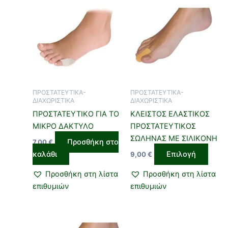
Αυτό
το
προϊό
έχει
πολλ
παρα
Οι
επιλο
ΠΡΟΣΤΑΤΕΥΤΙΚΑ-
ΠΡΟΣΤΑΤΕΥΤΙΚΑ-
μπορ
ΔΙΑΧΩΡΙΣΤΙΚΑ
ΔΙΑΧΩΡΙΣΤΙΚΑ
να
ΠΡΟΣΤΑΤΕΥΤΙΚΟ ΓΙΑ ΤΟ
ΚΛΕΙΣΤΟΣ ΕΛΑΣΤΙΚΟΣ
επιλε
ΜΙΚΡΟ ΔΑΚΤΥΛΟ
ΠΡΟΣΤΑΤΕΥΤΙΚΟΣ
στη
ΣΩΛΗΝΑΣ ΜΕ ΣΙΛΙΚΟΝΗ
Προσθήκη στο
7,00
€
σελίδ
καλάθι
Επιλογή
9,00
€
του
προϊό
Προσθήκη στη λίστα
Προσθήκη στη λίστα
επιθυμιών
επιθυμιών