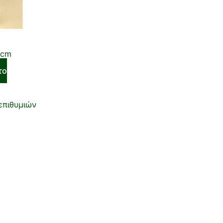
7cm
το
επιθυμιών