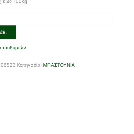
ς εως 100kg
άθι
α επιθυμιών
806523
Κατηγορία:
ΜΠΑΣΤΟΥΝΙΑ