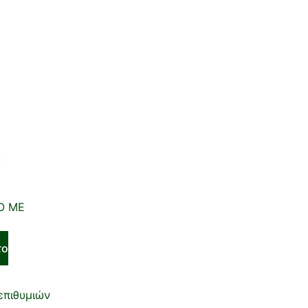
Ο ΜΕ
το
επιθυμιών