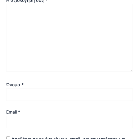
Η αξιολόγησή σας
*
Όνομα
*
Email
*
Αποθήκευσε το όνομά μου, email, και τον ιστότοπο μου