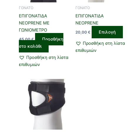
επιλ
ΓΟΝΑΤΟ
ΓΟΝΑΤΟ
μπο
ΕΠΙΓΟΝΑΤΙΔΑ
ΕΠΙΓΟΝΑΤΙΔΑ
να
NEOPRENE ΜΕ
NEOPRENE
επιλ
ΓΩΝΙΟΜΕΤΡΟ
Επιλογή
20,00
€
στη
Προσθήκη
45,00
€
σελί
Προσθήκη στη λίστα
στο καλάθι
του
επιθυμιών
προϊ
Προσθήκη στη λίστα
επιθυμιών
Αυτό
το
προϊόν
έχει
πολλαπλές
παραλλαγές.
Οι
επιλογές