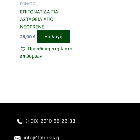
ΓΟΝΑΤΟ
μπορούν
ΕΠΙΓΟΝΑΤΙΔΑ ΓΙΑ
να
ΑΣΤΑΘΕΙΑ ΑΠΟ
επιλεγούν
NEOPRENE
στη
Επιλογή
25,00
€
σελίδα
του
Προσθήκη στη λίστα
προϊόντος
επιθυμιών
(+30) 2310 86 22 33
info@fabrikis.gr