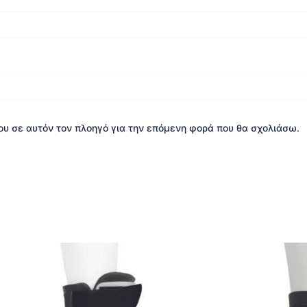
μου σε αυτόν τον πλοηγό για την επόμενη φορά που θα σχολιάσω.
Αυτό
Α
το
τ
προϊόν
π
έχει
έ