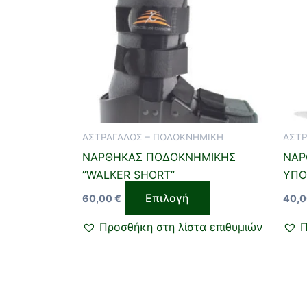
πολλαπλές
παραλλαγές.
Οι
επιλογές
μπορούν
να
επιλεγούν
ΑΣΤΡΑΓΑΛΟΣ – ΠΟΔΟΚΝΗΜΙΚΗ
ΑΣΤΡ
στη
ΝΑΡΘΗΚΑΣ ΠΟΔΟΚΝΗΜΙΚΗΣ
ΝΑΡ
σελίδα
”WALKER SHORT”
ΥΠΟ
του
προϊόντος
Επιλογή
60,00
€
40,
Προσθήκη στη λίστα επιθυμιών
Π