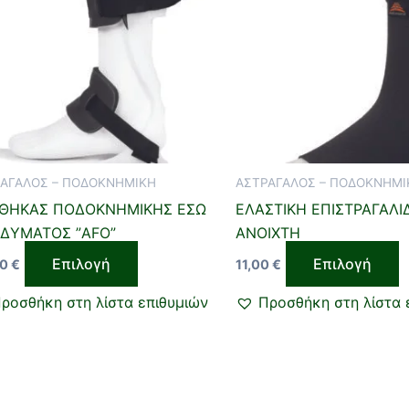
πολλαπλές
π
παραλλαγές.
π
Οι
Ο
επιλογές
ε
μπορούν
μ
να
ν
επιλεγούν
ε
ΑΓΑΛΟΣ – ΠΟΔΟΚΝΗΜΙΚΗ
ΑΣΤΡΑΓΑΛΟΣ – ΠΟΔΟΚΝΗΜΙ
στη
σ
ΘΗΚΑΣ ΠΟΔΟΚΝΗΜΙΚΗΣ ΕΣΩ
ΕΛΑΣΤΙΚΗ ΕΠΙΣΤΡΑΓΑΛΙ
σελίδα
σ
ΔΥΜΑΤΟΣ ”AFO”
ΑΝΟΙΧΤΗ
του
τ
προϊόντος
π
Επιλογή
Επιλογή
00
€
11,00
€
ροσθήκη στη λίστα επιθυμιών
Προσθήκη στη λίστα 