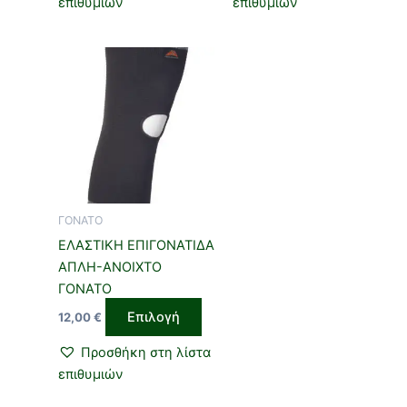
επιθυμιών
επιθυμιών
Αυτό
το
προϊόν
έχει
πολλαπλές
παραλλαγές.
Οι
επιλογές
ΓΟΝΑΤΟ
μπορούν
ΕΛΑΣΤΙΚΗ ΕΠΙΓΟΝΑΤΙΔΑ
να
ΑΠΛΗ-ΑΝΟΙΧΤΟ
επιλεγούν
ΓΟΝΑΤΟ
στη
Επιλογή
12,00
€
σελίδα
του
Προσθήκη στη λίστα
προϊόντος
επιθυμιών