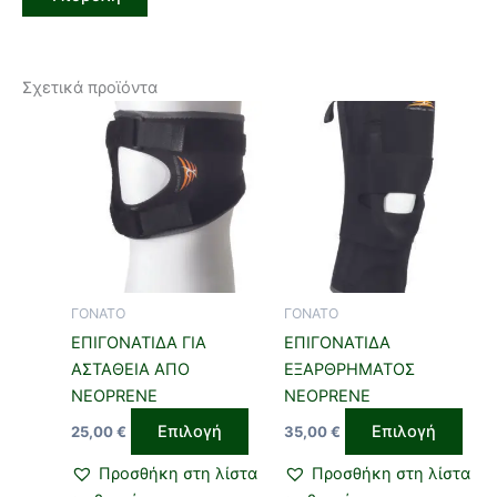
Σχετικά προϊόντα
Αυτό
Αυτ
το
το
προϊόν
προϊ
έχει
έχει
πολλαπλές
πολ
παραλλαγές.
παρ
Οι
Οι
επιλογές
επιλ
ΓΟΝΑΤΟ
ΓΟΝΑΤΟ
μπορούν
μπο
ΕΠΙΓΟΝΑΤΙΔΑ ΓΙΑ
ΕΠΙΓΟΝΑΤΙΔΑ
να
να
ΑΣΤΑΘΕΙΑ ΑΠΟ
ΕΞΑΡΘΡΗΜΑΤΟΣ
επιλεγούν
επιλ
NEOPRENE
NEOPRENE
στη
στη
Επιλογή
Επιλογή
25,00
€
35,00
€
σελίδα
σελί
του
του
Προσθήκη στη λίστα
Προσθήκη στη λίστα
προϊόντος
προϊ