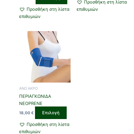
Προσθήκη στη λίστα
του
του
Προσθήκη στη λίστα
επιθυμιών
προϊόντος
προϊ
επιθυμιών
Αυτό
το
προϊόν
έχει
πολλαπλές
παραλλαγές.
Οι
επιλογές
ΑΝΩ ΑΚΡΟ
μπορούν
ΠΕΡΙΑΓΚΩΝΙΔΑ
να
NEOPRENE
επιλεγούν
Επιλογή
18,00
€
στη
σελίδα
Προσθήκη στη λίστα
του
επιθυμιών