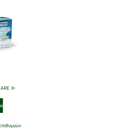
ARE X-
το
επιθυμιών