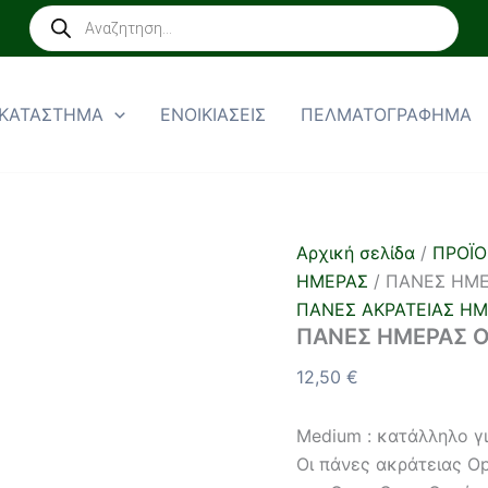
ΠΑΝΕΣ
Products
ΗΜΕΡΑΣ
search
OPEN
CARE
MEDIUM
ΚΑΤΑΣΤΗΜΑ
ΕΝΟΙΚΙΑΣΕΙΣ
ΠΕΛΜΑΤΟΓΡΑΦΗΜΑ
30τμχ
ποσότητα
Αρχική σελίδα
/
ΠΡΟΪΟ
ΗΜΕΡΑΣ
/ ΠΑΝΕΣ ΗΜΕ
ΠΑΝΕΣ ΑΚΡΑΤΕΙΑΣ Η
ΠΑΝΕΣ ΗΜΕΡΑΣ O
12,50
€
Medium : κατάλληλο γ
Οι πάνες ακράτειας O