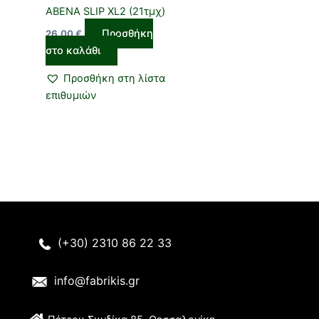
ABENA SLIP XL2 (21τμχ)
Προσθήκη
26,00
€
στο καλάθι
Προσθήκη στη λίστα
επιθυμιών
(+30) 2310 86 22 33
info@fabrikis.gr