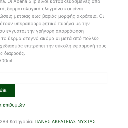
ena. Οι Abena Slip είναι κατασκευασμένες από
ά, δερματολογικά ελεγμένα και είναι
ώσεις μέτριας εως βαριάς μορφής ακράτεια. Οι
θέτουν υπεραπορροφητικό πυρήνα με την
που εγγυάται την γρήγορη απορρόφηση
το δέρμα στεγνό ακόμα αι μετά από πολλές
σχεδιασμός επιτρέπει την εύκολη εφαρμογή τους
ς διαρροές.
500ml
άθι
α επιθυμιών
1289
Κατηγορία:
ΠΑΝΕΣ ΑΚΡΑΤΕΙΑΣ ΝΥΧΤΑΣ