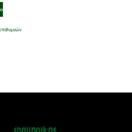
το
επιθυμιών