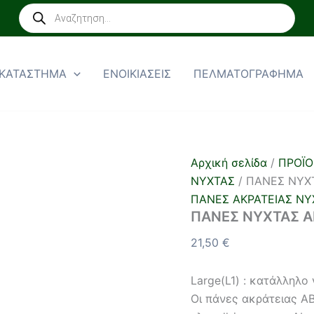
ΠΑΝΕΣ
Products
ΝΥΧΤΑΣ
search
ABENA
SLIP
L1
ΚΑΤΑΣΤΗΜΑ
ΕΝΟΙΚΙΑΣΕΙΣ
ΠΕΛΜΑΤΟΓΡΑΦΗΜΑ
(26τμχ)
ποσότητα
Αρχική σελίδα
/
ΠΡΟΪΟ
ΝΥΧΤΑΣ
/ ΠΑΝΕΣ ΝΥΧΤ
ΠΑΝΕΣ ΑΚΡΑΤΕΙΑΣ ΝΥ
ΠΑΝΕΣ ΝΥΧΤΑΣ AB
21,50
€
Large(L1) : κατάλληλο
Οι πάνες ακράτειας A