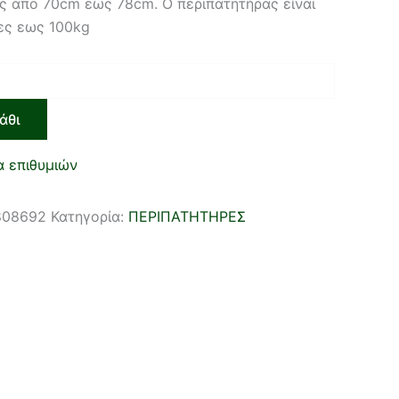
ς απο 70cm εως 78cm. Ο περιπατητήρας είναι
ες εως 100kg
άθι
α επιθυμιών
808692
Κατηγορία:
ΠΕΡΙΠΑΤΗΤΗΡΕΣ