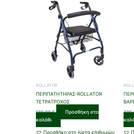
ROLLATOR
ROL
ΠΕΡΙΠΑΤΗΤΗΡΑΣ-ROLLATOR
ΠΕΡ
ΤΕΤΡΑΤΡΟΧΟΣ
ΒΑΡ
Προσθήκη στο
130,00
€
330
καλάθι
καλ
Προσθήκη στη λίστα επιθυμιών
Π