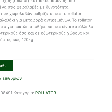
ροχος (rollator) κατασκευασμένος απο
ρένα στις χειρολαβές με δυνατότητα
των χειρολαβών ρυθμίζεται και το rollator
αλαθάκι για μεταφορά αντικειμένων. Το rollator
ετό για εύκολη αποθήκευση και είναι κατάλληλο
ωτερικούς όσο και σε εξωτερικούς χώρους και
ρήστες εως 120kg
άθι
α επιθυμιών
808491
Κατηγορία:
ROLLATOR