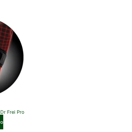
r Frei Pro
το