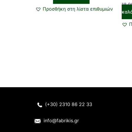
προϊόντος
18,
Προσθήκη στη λίστα επιθυμιών
καλ
Π
(+30) 2310 86 22 33
info@fabrikis.gr