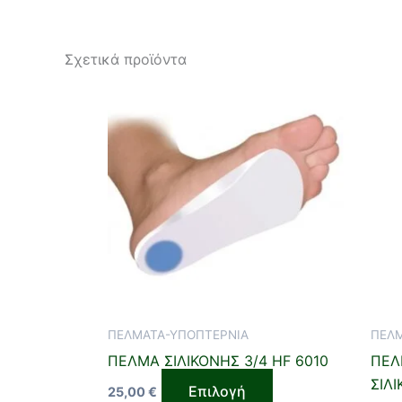
Σχετικά προϊόντα
Αυτό
το
προϊόν
έχει
πολλαπλές
παραλλαγές.
Οι
επιλογές
μπορούν
να
επιλεγούν
ΠΕΛΜΑΤΑ-ΥΠΟΠΤΕΡΝΙΑ
ΠΕΛΜ
στη
ΠΕΛΜΑ ΣΙΛΙΚΟΝΗΣ 3/4 HF 6010
ΠΕΛ
σελίδα
ΣΙΛ
του
Επιλογή
25,00
€