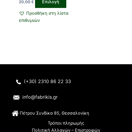
Επιλογή
20,00
€
στη
σελίδα
Προσθήκη στη λίστα
του
επιθυμιών
προϊόντος
(+30) 2310 86 22 33
info@fabrikis.gr
Π
έτρου Συνδίκα 85, Θεσσαλονίκη
Τρόποι πληρωμής
Πολιτική Αλλαγών – Επιστροφών