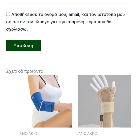
Αποθήκευσε το όνομά μου, email, και τον ιστότοπο μου
σε αυτόν τον πλοηγό για την επόμενη φορά που θα
σχολιάσω.
Σχετικά προϊόντα
Αυτό
Αυτ
το
το
προϊόν
προϊ
έχει
έχει
πολλαπλές
πολ
παραλλαγές.
παρα
Οι
Οι
επιλογές
επιλ
ΑΝΩ ΑΚΡΟ
ΑΝΩ ΑΚΡΟ
μπορούν
μπο