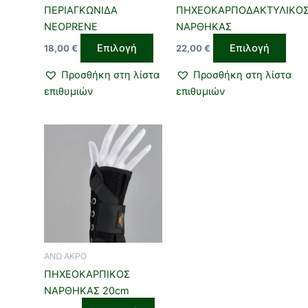
ΠΕΡΙΑΓΚΩΝΙΔΑ
ΠΗΧΕΟΚΑΡΠΟΔΑΚΤΥΛΙΚΟ
να
να
NEOPRENE
ΝΑΡΘΗΚΑΣ
επιλεγούν
επιλ
Επιλογή
Επιλογή
18,00
€
22,00
€
στη
στη
σελίδα
σελί
Προσθήκη στη λίστα
Προσθήκη στη λίστα
του
του
επιθυμιών
επιθυμιών
προϊόντος
προϊ
Αυτό
το
προϊόν
έχει
πολλαπλές
παραλλαγές.
Οι
επιλογές
ΑΝΩ ΑΚΡΟ
μπορούν
ΠΗΧΕΟΚΑΡΠΙΚΟΣ
να
ΝΑΡΘΗΚΑΣ 20cm
επιλεγούν